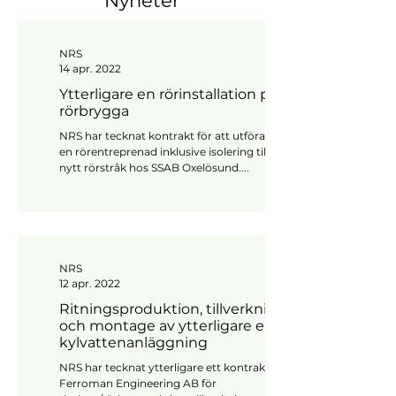
Nyheter
NRS
14 apr. 2022
Ytterligare en rörinstallation på ny
rörbrygga
NRS har tecknat kontrakt för att utföra ännu
en rörentreprenad inklusive isolering till ett
nytt rörstråk hos SSAB Oxelösund....
NRS
12 apr. 2022
Ritningsproduktion, tillverkning
och montage av ytterligare en
kylvattenanläggning
NRS har tecknat ytterligare ett kontrakt med
Ferroman Engineering AB för