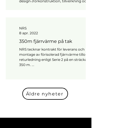
design-/rörkonstruktion, tillverkning och
montage av komplett...
NRS
8 apr. 2022
350m fjärrvärme på tak
NRS tecknar kontrakt för leverans och
montage av förisolerad fjärrvärme tillopp &
returledning enligt Serie 2 på en sträcka om ca
350 m. ...
Äldre nyheter