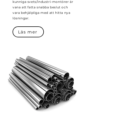
kunniga svets/industri-montörer är
vana att fatta snabba beslut och
vara behjälpliga med att hitta nya
lösningar.
Läs mer