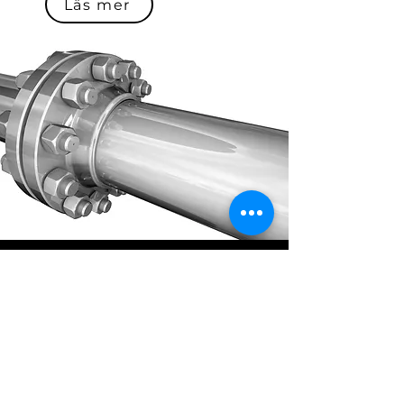
Läs mer
SS-EN 1090
Från 1 juli 2014 måste verkstäder
och entreprenörer, som tillverkar
och levererar bärande
komponenter och byggsatser av