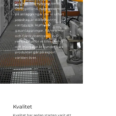
Stockholmsregionen samt
Östergötland. Några exempel
på anläggningar där vi utfört
uppdrag är stålindustrin,
värmeverk, kraftverk,
gasanläggningar, fjärrvärme-
och fjärrkylcentraler.
I vår
verkstad utför vi tillverkning
och montage åt kunder vars
produkter går på export
världen över.
Kvalitet
Kvalitet har sedan starten varit ett