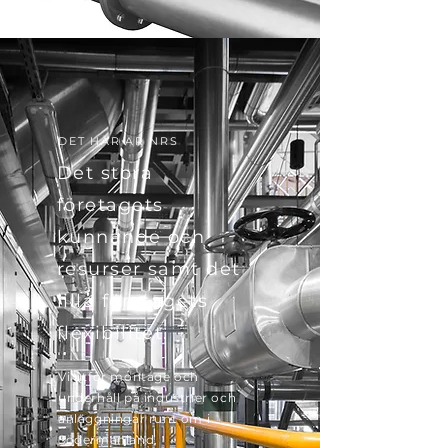
DET HÄR ÄR NRS
Det stora
företagets
kunnande och
resurser samt det
lilla företagets
flexibilitet.
Vi utför montage och
underhåll på industrier och
anläggningar runt om i
Södermanland,